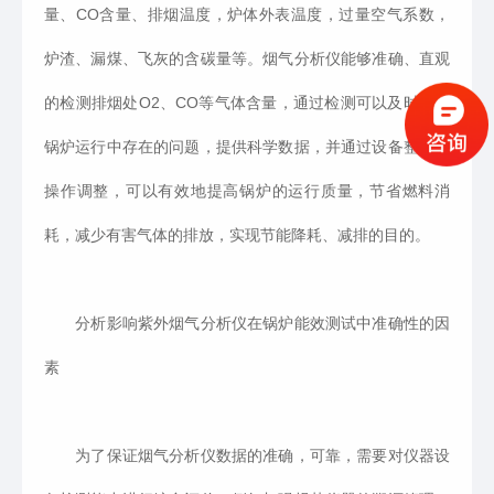
量、CO含量、排烟温度，炉体外表温度，过量空气系数，
炉渣、漏煤、飞灰的含碳量等。烟气分析仪能够准确、直观
的检测排烟处O2、CO等气体含量，通过检测可以及时发现
锅炉运行中存在的问题，提供科学数据，并通过设备整改和
操作调整，可以有效地提高锅炉的运行质量，节省燃料消
耗，减少有害气体的排放，实现节能降耗、减排的目的。
分析影响紫外烟气分析仪在锅炉能效测试中准确性的因
素
为了保证烟气分析仪数据的准确，可靠，需要对仪器设