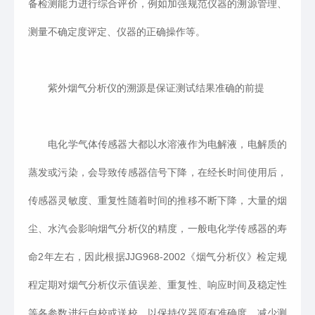
备检测能力进行综合评价，例如加强规范仪器的溯源管理、
测量不确定度评定、仪器的正确操作等。
紫外烟气分析仪的溯源是保证测试结果准确的前提
电化学气体传感器大都以水溶液作为电解液，电解质的
蒸发或污染，会导致传感器信号下降，在经长时间使用后，
传感器灵敏度、重复性随着时间的推移不断下降，大量的烟
尘、水汽会影响烟气分析仪的精度，一般电化学传感器的寿
命2年左右，因此根据JJG968-2002《烟气分析仪》检定规
程定期对烟气分析仪示值误差、重复性、响应时间及稳定性
等各参数进行自校或送校，以保持仪器原有准确度，减少测