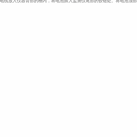
电线放入仪器背部的槽内，将电池插入监测仪尾部的铰链处。将电池顶部