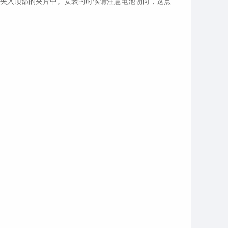
夹入顶部的夹片中。安装的时候请注意电池朝向，这点