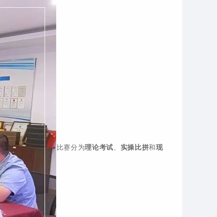
比赛分为
理论考试
、
实操比拼
和
现