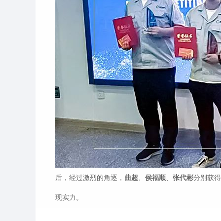
后，经过激烈的角逐，
曲超
、
侯福顺
、
张代彬
分别获得
现实力。