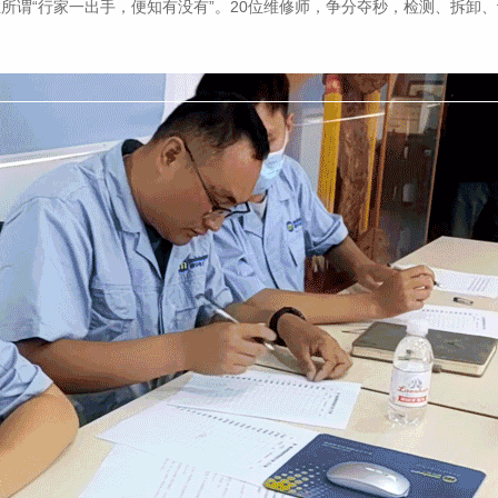
所谓“行家一出手，便知有没有”。20位维修师，争分夺秒，检测、拆卸