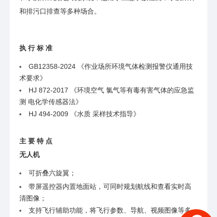
和排污口排查等多种场合。
执 行 标 准
GB12358-2024 《作业场所环境气体检测报警仪通用技
术要求》
HJ 872-2017 《环境空气 氯气等有毒有害气体的应急监
测 电化学传感器法》
HJ 494-2009 《水质 采样技术指导》
主 要 特 点
无人机
可折叠六旋翼；
带屏遥控器内置地面站，可同时规划航线和查看实时高
清图像；
支持飞行辅助功能，将飞行参数、导航、视频图像等多